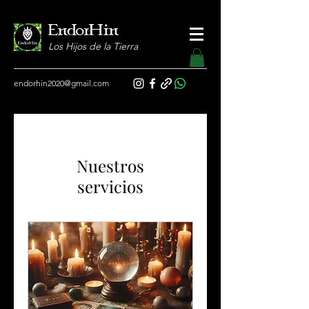
EndorHin
Los Hijos de la Tierra
endorhin2020@gmail.com
Nuestros
servicios