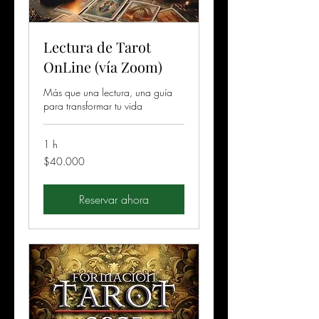
Lectura de Tarot
OnLine (vía Zoom)
Más que una lectura, una guía
para transformar tu vida
1 h
40.000
$40.000
pesos
chilenos
Reservar ahora