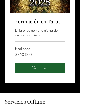
Formación en Tarot
El Tarot como herramienta de
autoconocimiento
Finalizado
350.000
$350.000
pesos
chilenos
Ver curso
Servicios OffLine